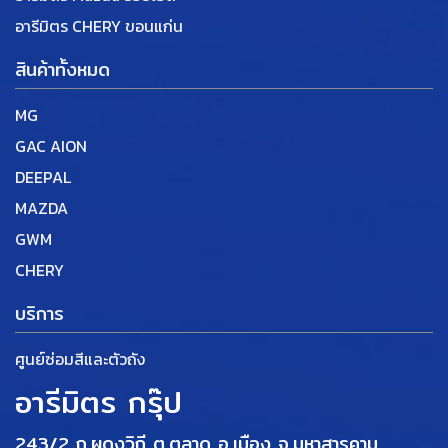
อารีมิตร CHERY ขอนแก่น
สินค้าทั้งหมด
MG
GAC AION
DEEPAL
MAZDA
GWM
CHERY
บริการ
ศูนย์ซ่อมสีและตัวถัง
อารีมิตร กรุ๊ป
243/2 ถ.ผดุงวิถี ต.ตลาด อ.เมือง
จ.มหาสารคาม