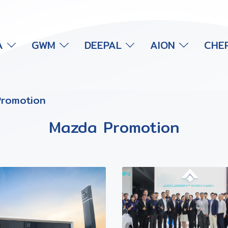
A
GWM
DEEPAL
AION
CHE
romotion
Mazda Promotion