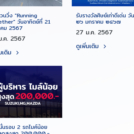
ชวนวิ่ง "Running
รับรางวัลศิษย์เก่าดีเด่น วันท
ther" วันอาทิตย์ที่ 21
๒๖ มกราคม ๒๕๖๗
าคม 2567
27 ม.ค. 2567
ม.ค. 2567
ดูเพิ่มเติม
่มเติม
ั่นรอบ 2 รถไมค์น้อย
ลดสูงสุด 200,000.-