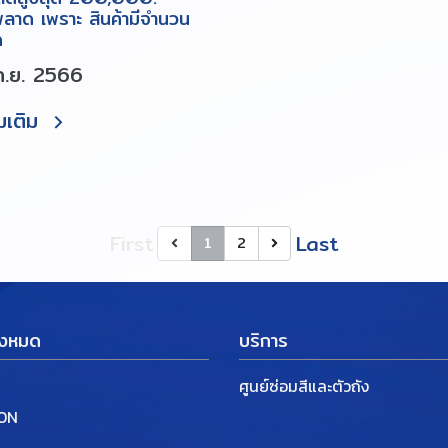
พลาด เพราะ สินค้ามีจำนวน
ด
ก.ย. 2566
่มเติม
First
Last
1
2
ั้งหมด
บริการ
ศูนย์ซ่อมสีและตัวถัง
ION