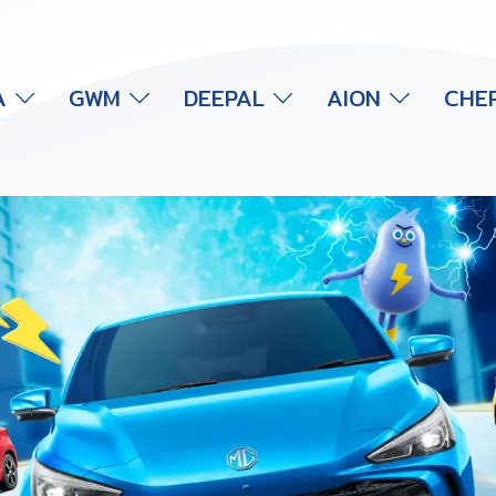
A
GWM
DEEPAL
AION
CHE