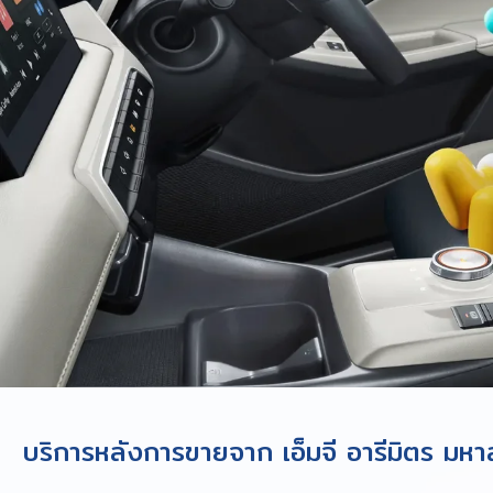
บริการหลังการขายจาก เอ็มจี อารีมิตร มห