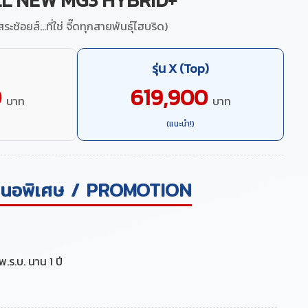
L NEW MG3 HYBRID+
สระช้อยส์...ที่ใช่ จี๊ดทุกสายพันธุ์ไฮบริด)
รุ่น X (Top)
0
619,900
บาท
บาท
(แนะนำ!)
เสนอพิเศษ / PROMOTION
พ.ร.บ. นาน 1 ปี