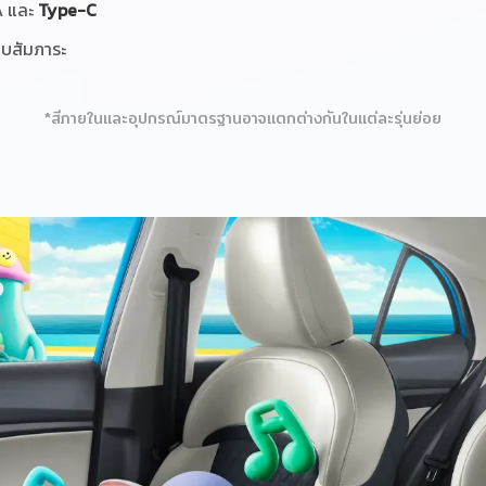
A และ
Type-C
ก็บสัมภาระ
*สีภายในและอุปกรณ์มาตรฐานอาจแตกต่างกันในแต่ละรุ่นย่อย