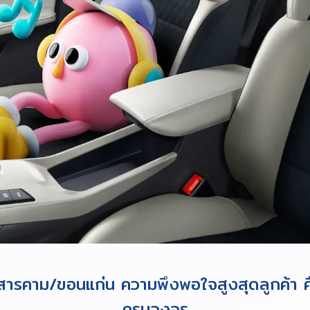
าสารคาม/ขอนแก่น ความพึงพอใจสูงสุดลูกค้า ค
ครบวงจร