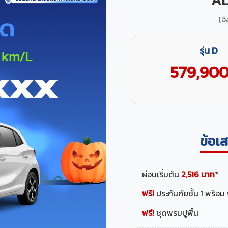
AL
(อิ
รุ่น D
579,90
ข้อ
ผ่อนเริ่มต้น
2,516 บาท
*
ฟรี!
ประกันภัยชั้น 1 พร้อม 
ฟรี!
ชุดพรมปูพื้น