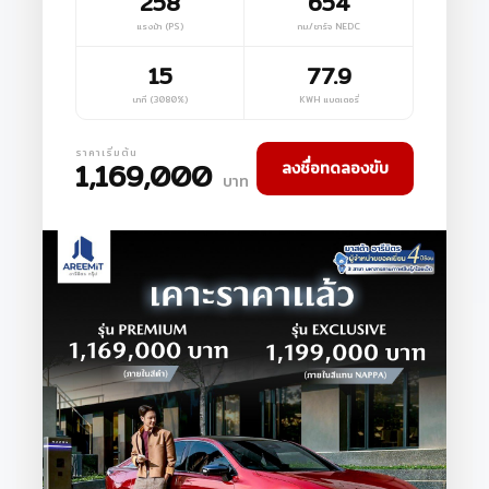
258
654
แรงม้า (PS)
กม./ชาร์จ NEDC
15
77.9
นาที (3080%)
KWH แบตเตอรี่
ราคาเริ่มต้น
1,169,000
ลงชื่อทดลองขับ
บาท