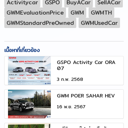
Activitycar
GSPO
BuyACar
SellACar
GWMEvaluationPrice
GWM
GWMTH
GWMStandardPreOwned
GWMUsedCar
เนื้อหาที่เกี่ยวข้อง
GSPO Activity Car ORA
07
3 ก.พ. 2568
GWM POER SAHAR HEV
16 พ.ย. 2567